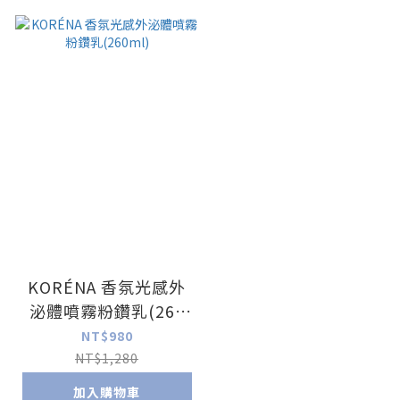
KORÉNA 香氛光感外
泌體噴霧粉鑽乳(260
ml)
NT$980
NT$1,280
加入購物車